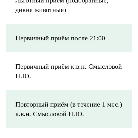
Льготный приём (подобранные,
дикие животные)
Вы можете записаться
через удобный чат-бот!
Запись на прием
Первичный приём после 21:00
Первичный приём к.в.н. Смысловой
П.Ю.
Повторный приём (в течение 1 мес.)
к.в.н. Смысловой П.Ю.